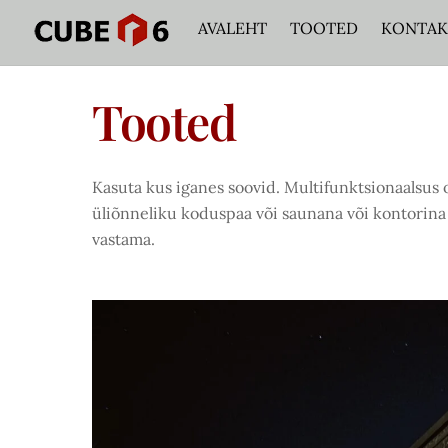
Skip
AVALEHT
TOOTED
KONTAK
to
content
Tooted
Kasuta kus iganes soovid. Multifunktsionaalsus
üliõnneliku koduspaa või saunana või kontorina
vastama.