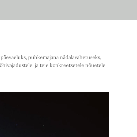
gapäevaeluks, puhkemajana nädalavahetuseks,
õhivajadustele ja teie konkreetsetele nõuetele