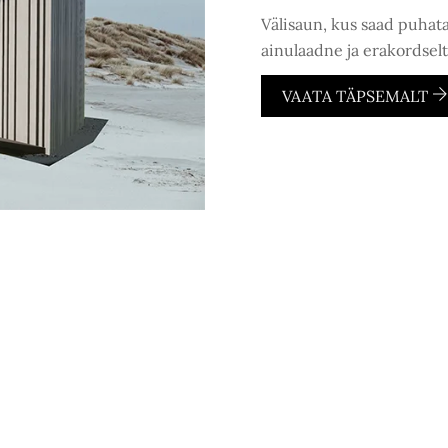
Välisaun, kus saad puhata
ainulaadne ja erakordselt
VAATA TÄPSEMALT