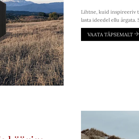
Lihtne, kuid inspireeriv
lasta ideedel ellu ärgata.
VAATA TÄPSEMALT