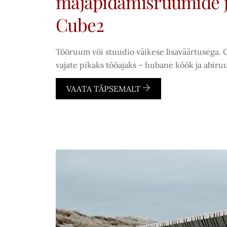
majapidamisruumide j
Cube2
Tööruum või stuudio väikese lisaväärtusega. 
vajate pikaks tööajaks – hubane köök ja abiru
VAATA TÄPSEMALT