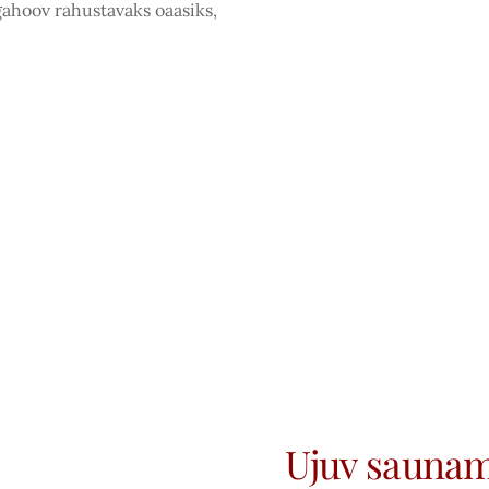
ahoov rahustavaks oaasiks,
Ujuv sauna