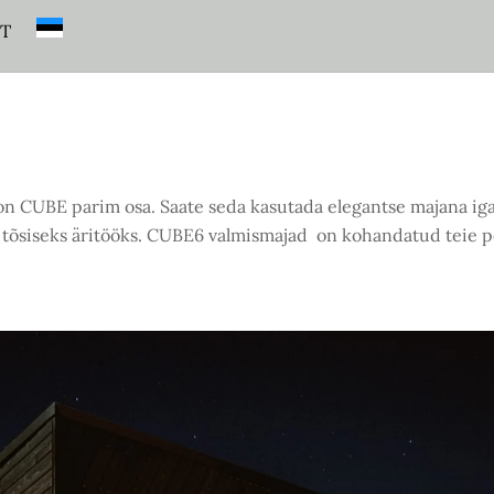
T
 on CUBE parim osa. Saate seda kasutada elegantse majana i
 tõsiseks äritööks. CUBE6 valmismajad on kohandatud teie p