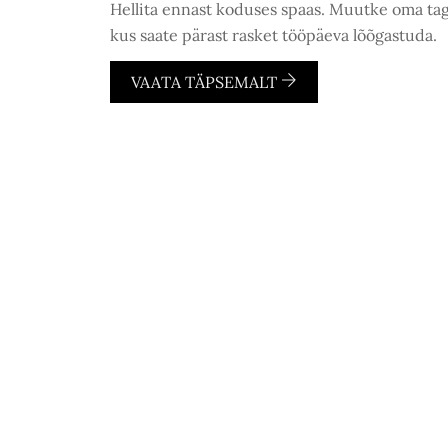
Hellita ennast koduses spaas. Muutke oma tag
kus saate pärast rasket tööpäeva lõõgastuda.
VAATA TÄPSEMALT