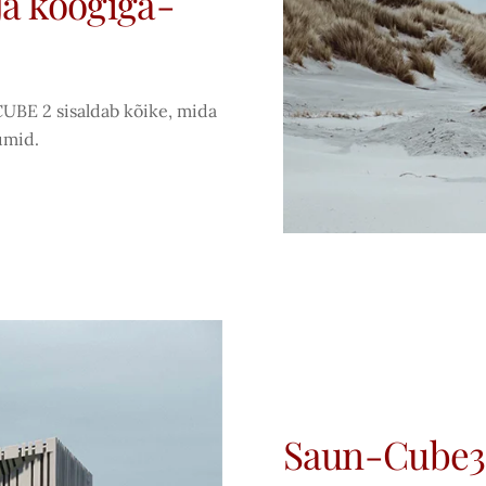
a köögiga-
CUBE 2 sisaldab kõike, mida
umid.
Saun-Cube3