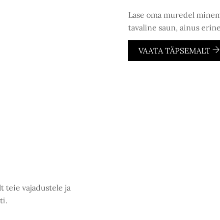
Lase oma muredel minema
tavaline saun, ainus erine
VAATA TÄPSEMALT
 teie vajadustele ja
ti.